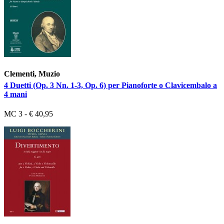
Clementi, Muzio
4 Duetti (Op. 3 Nn. 1-3, Op. 6) per Pianoforte o Clavicembalo a
4 mani
MC 3 - € 40,95