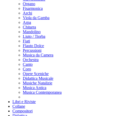
Organo
Fisarmonica
Archi
Viola da Gamba
Arpa
Chitarra
Mandolino
Liuto / Tiorba
Fiati
Flauto Dolce
Percussioni
Musica da Camera
Orchestra
Canto
Coro
Opere Sceniche
Didattica Musicale
Musiche Natalizie
Musica Antica
Musica Contemporanea
Libri e Riviste
Collane
Compositori
Didattica