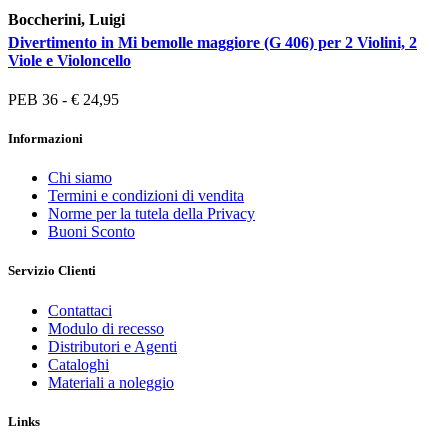
Boccherini, Luigi
Divertimento in Mi bemolle maggiore (G 406) per 2 Violini, 2
Viole e Violoncello
PEB 36 - € 24,95
Informazioni
Chi siamo
Termini e condizioni di vendita
Norme per la tutela della Privacy
Buoni Sconto
Servizio Clienti
Contattaci
Modulo di recesso
Distributori e Agenti
Cataloghi
Materiali a noleggio
Links