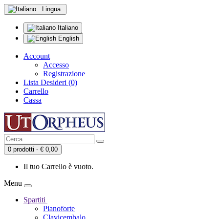
Lingua
Italiano
English
Account
Accesso
Registrazione
Lista Desideri (0)
Carrello
Cassa
0 prodotti - € 0,00
Il tuo Carrello è vuoto.
Menu
Spartiti
Pianoforte
Clavicembalo