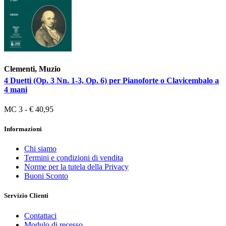
Clementi, Muzio
4 Duetti (Op. 3 Nn. 1-3, Op. 6) per Pianoforte o Clavicembalo a
4 mani
MC 3 - € 40,95
Informazioni
Chi siamo
Termini e condizioni di vendita
Norme per la tutela della Privacy
Buoni Sconto
Servizio Clienti
Contattaci
Modulo di recesso