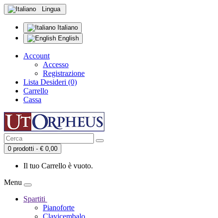
Lingua
Italiano
English
Account
Accesso
Registrazione
Lista Desideri (0)
Carrello
Cassa
0 prodotti - € 0,00
Il tuo Carrello è vuoto.
Menu
Spartiti
Pianoforte
Clavicembalo