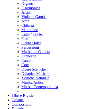
Organo
Fisarmonica
Archi
Viola da Gamba
Arpa
Chitarra
Mandolino
Liuto / Tiorba
Fiati
Flauto Dolce
Percussioni
Musica da Camera
Orchestra
Canto
Coro
Opere Sceniche
Didattica Musicale
Musiche Natalizie
Musica Antica
Musica Contemporanea
Libri e Riviste
Collane
Compositori
Didattica