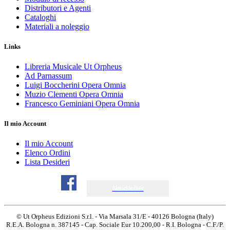
Distributori e Agenti
Cataloghi
Materiali a noleggio
Links
Libreria Musicale Ut Orpheus
Ad Parnassum
Luigi Boccherini Opera Omnia
Muzio Clementi Opera Omnia
Francesco Geminiani Opera Omnia
Il mio Account
Il mio Account
Elenco Ordini
Lista Desideri
Newsletter
© Ut Orpheus Edizioni S.r.l. - Via Marsala 31/E - 40126 Bologna (Italy)
R.E.A. Bologna n. 387145 - Cap. Sociale Eur 10.200,00 - R.I. Bologna - C.F./P.