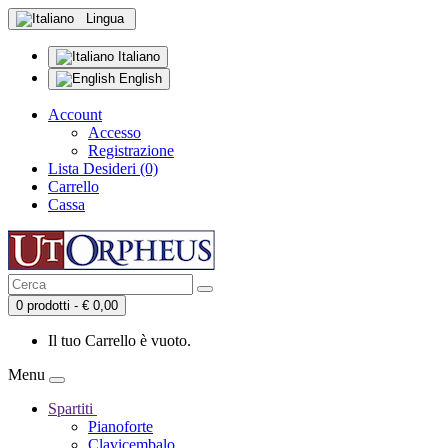
Lingua
Italiano
English
Account
Accesso
Registrazione
Lista Desideri (0)
Carrello
Cassa
0 prodotti - € 0,00
Il tuo Carrello è vuoto.
Menu
Spartiti
Pianoforte
Clavicembalo