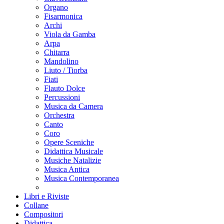
Organo
Fisarmonica
Archi
Viola da Gamba
Arpa
Chitarra
Mandolino
Liuto / Tiorba
Fiati
Flauto Dolce
Percussioni
Musica da Camera
Orchestra
Canto
Coro
Opere Sceniche
Didattica Musicale
Musiche Natalizie
Musica Antica
Musica Contemporanea
Libri e Riviste
Collane
Compositori
Didattica