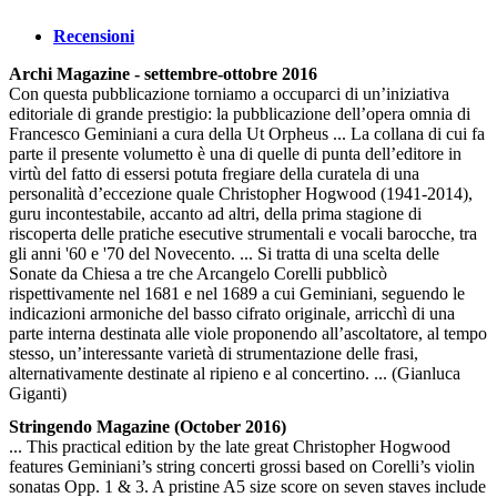
Recensioni
Archi Magazine - settembre-ottobre 2016
Con questa pubblicazione torniamo a occuparci di un’iniziativa
editoriale di grande prestigio: la pubblicazione dell’opera omnia di
Francesco Geminiani a cura della Ut Orpheus ... La collana di cui fa
parte il presente volumetto è una di quelle di punta dell’editore in
virtù del fatto di essersi potuta fregiare della curatela di una
personalità d’eccezione quale Christopher Hogwood (1941-2014),
guru incontestabile, accanto ad altri, della prima stagione di
riscoperta delle pratiche esecutive strumentali e vocali barocche, tra
gli anni '60 e '70 del Novecento. ... Si tratta di una scelta delle
Sonate da Chiesa a tre che Arcangelo Corelli pubblicò
rispettivamente nel 1681 e nel 1689 a cui Geminiani, seguendo le
indicazioni armoniche del basso cifrato originale, arricchì di una
parte interna destinata alle viole proponendo all’ascoltatore, al tempo
stesso, un’interessante varietà di strumentazione delle frasi,
alternativamente destinate al ripieno e al concertino. ... (Gianluca
Giganti)
Stringendo Magazine (October 2016)
... This practical edition by the late great Christopher Hogwood
features Geminiani’s string concerti grossi based on Corelli’s violin
sonatas Opp. 1 & 3. A pristine A5 size score on seven staves include