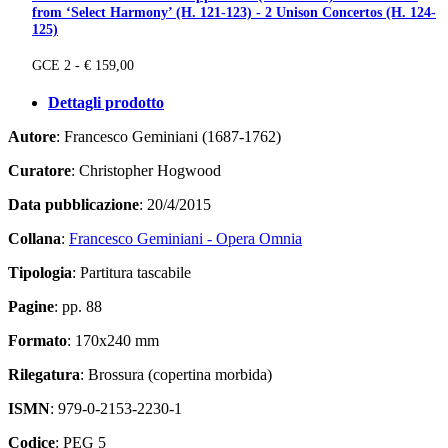
from ‘Select Harmony’ (H. 121-123) - 2 Unison Concertos (H. 124-
125)
GCE 2 - € 159,00
Dettagli prodotto
Autore
: Francesco Geminiani (1687-1762)
Curatore
: Christopher Hogwood
Data pubblicazione
: 20/4/2015
Collana
:
Francesco Geminiani - Opera Omnia
Tipologia
: Partitura tascabile
Pagine
: pp. 88
Formato
: 170x240 mm
Rilegatura
: Brossura (copertina morbida)
ISMN
: 979-0-2153-2230-1
Codice
: PEG 5