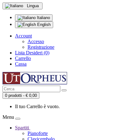
Lingua
Italiano
English
Account
Accesso
Registrazione
Lista Desideri (0)
Carrello
Cassa
0 prodotti - € 0,00
Il tuo Carrello è vuoto.
Menu
Spartiti
Pianoforte
Clavicembalo