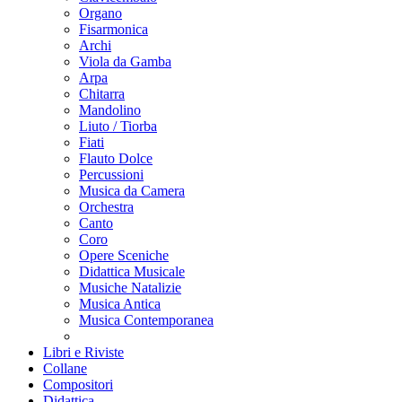
Organo
Fisarmonica
Archi
Viola da Gamba
Arpa
Chitarra
Mandolino
Liuto / Tiorba
Fiati
Flauto Dolce
Percussioni
Musica da Camera
Orchestra
Canto
Coro
Opere Sceniche
Didattica Musicale
Musiche Natalizie
Musica Antica
Musica Contemporanea
Libri e Riviste
Collane
Compositori
Didattica