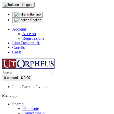
Lingua
Italiano
English
Account
Accesso
Registrazione
Lista Desideri (0)
Carrello
Cassa
0 prodotti - € 0,00
Il tuo Carrello è vuoto.
Menu
Spartiti
Pianoforte
Clavicembalo