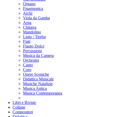
Organo
Fisarmonica
Archi
Viola da Gamba
Arpa
Chitarra
Mandolino
Liuto / Tiorba
Fiati
Flauto Dolce
Percussioni
Musica da Camera
Orchestra
Canto
Coro
Opere Sceniche
Didattica Musicale
Musiche Natalizie
Musica Antica
Musica Contemporanea
Libri e Riviste
Collane
Compositori
Didattica