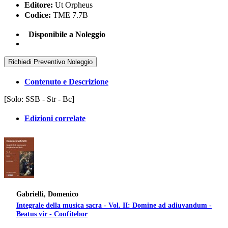
Editore:
Ut Orpheus
Codice:
TME 7.7B
Disponibile a Noleggio
Richiedi Preventivo Noleggio
Contenuto e Descrizione
[Solo: SSB - Str - Bc]
Edizioni correlate
Gabrielli, Domenico
Integrale della musica sacra - Vol. II: Domine ad adiuvandum -
Beatus vir - Confitebor