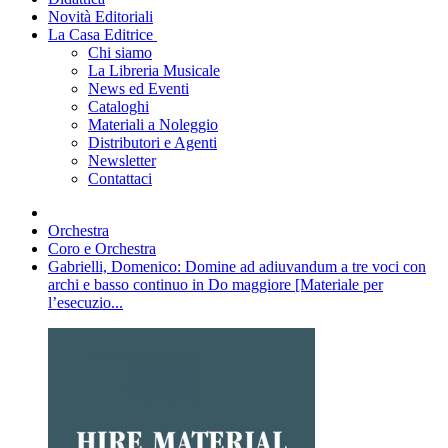
Novità Editoriali
La Casa Editrice
Chi siamo
La Libreria Musicale
News ed Eventi
Cataloghi
Materiali a Noleggio
Distributori e Agenti
Newsletter
Contattaci
Orchestra
Coro e Orchestra
Gabrielli, Domenico: Domine ad adiuvandum a tre voci con
archi e basso continuo in Do maggiore [Materiale per
l’esecuzio...