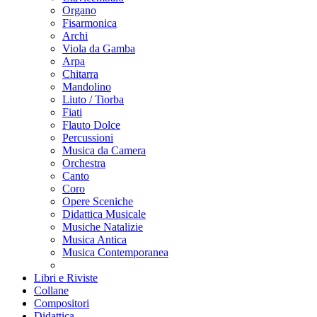
Organo
Fisarmonica
Archi
Viola da Gamba
Arpa
Chitarra
Mandolino
Liuto / Tiorba
Fiati
Flauto Dolce
Percussioni
Musica da Camera
Orchestra
Canto
Coro
Opere Sceniche
Didattica Musicale
Musiche Natalizie
Musica Antica
Musica Contemporanea
Libri e Riviste
Collane
Compositori
Didattica