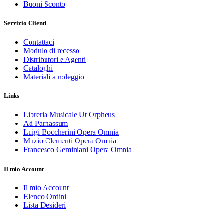
Buoni Sconto
Servizio Clienti
Contattaci
Modulo di recesso
Distributori e Agenti
Cataloghi
Materiali a noleggio
Links
Libreria Musicale Ut Orpheus
Ad Parnassum
Luigi Boccherini Opera Omnia
Muzio Clementi Opera Omnia
Francesco Geminiani Opera Omnia
Il mio Account
Il mio Account
Elenco Ordini
Lista Desideri