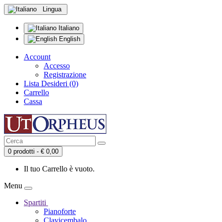
Lingua
Italiano
English
Account
Accesso
Registrazione
Lista Desideri (0)
Carrello
Cassa
0 prodotti - € 0,00
Il tuo Carrello è vuoto.
Menu
Spartiti
Pianoforte
Clavicembalo