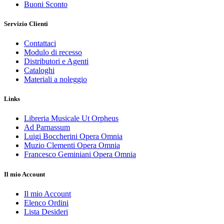
Buoni Sconto
Servizio Clienti
Contattaci
Modulo di recesso
Distributori e Agenti
Cataloghi
Materiali a noleggio
Links
Libreria Musicale Ut Orpheus
Ad Parnassum
Luigi Boccherini Opera Omnia
Muzio Clementi Opera Omnia
Francesco Geminiani Opera Omnia
Il mio Account
Il mio Account
Elenco Ordini
Lista Desideri