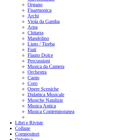
Organo
Fisarmonica
Archi
Viola da Gamba
Arpa
Chitarra
Mandolino
Liuto / Tiorba
Fiati
Flauto Dolce
Percussioni
Musica da Camera
Orchestra
Canto
Coro
Opere Sceniche
Didattica Musicale
Musiche Natalizie
Musica Antica
Musica Contemporanea
Libri e Riviste
Collane
Compositori
Didattica