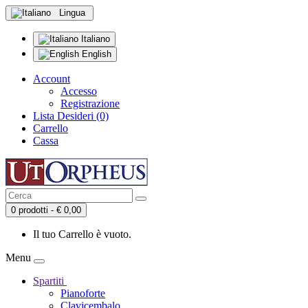
Lingua
Italiano
English
Account
Accesso
Registrazione
Lista Desideri (0)
Carrello
Cassa
0 prodotti - € 0,00
Il tuo Carrello è vuoto.
Menu
Spartiti
Pianoforte
Clavicembalo