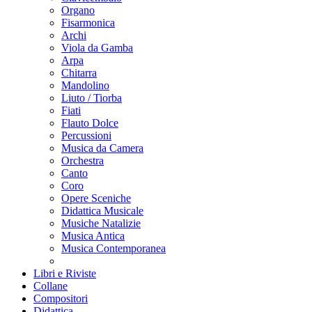
Organo
Fisarmonica
Archi
Viola da Gamba
Arpa
Chitarra
Mandolino
Liuto / Tiorba
Fiati
Flauto Dolce
Percussioni
Musica da Camera
Orchestra
Canto
Coro
Opere Sceniche
Didattica Musicale
Musiche Natalizie
Musica Antica
Musica Contemporanea
Libri e Riviste
Collane
Compositori
Didattica