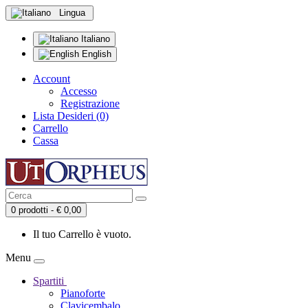
Lingua
Italiano
English
Account
Accesso
Registrazione
Lista Desideri (0)
Carrello
Cassa
0 prodotti - € 0,00
Il tuo Carrello è vuoto.
Menu
Spartiti
Pianoforte
Clavicembalo