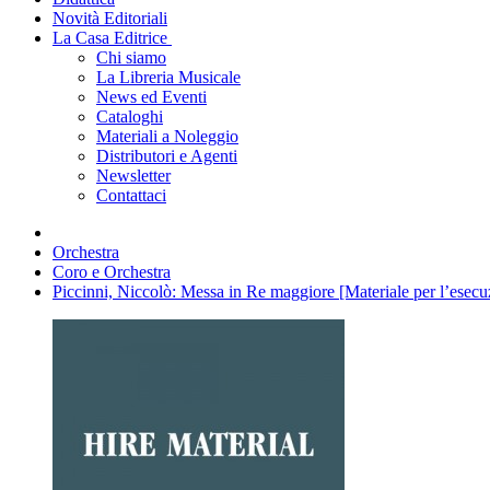
Novità Editoriali
La Casa Editrice
Chi siamo
La Libreria Musicale
News ed Eventi
Cataloghi
Materiali a Noleggio
Distributori e Agenti
Newsletter
Contattaci
Orchestra
Coro e Orchestra
Piccinni, Niccolò: Messa in Re maggiore [Materiale per l’esecu