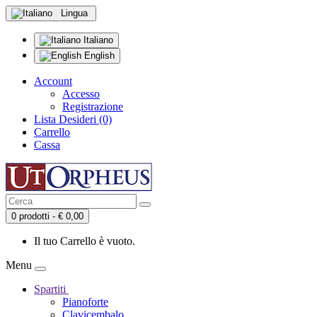
Lingua
Italiano
English
Account
Accesso
Registrazione
Lista Desideri (0)
Carrello
Cassa
0 prodotti - € 0,00
Il tuo Carrello è vuoto.
Menu
Spartiti
Pianoforte
Clavicembalo