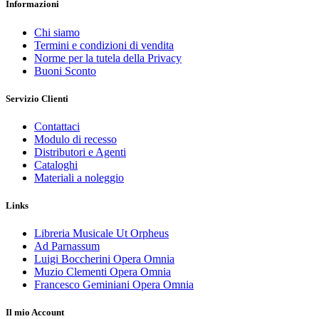
Informazioni
Chi siamo
Termini e condizioni di vendita
Norme per la tutela della Privacy
Buoni Sconto
Servizio Clienti
Contattaci
Modulo di recesso
Distributori e Agenti
Cataloghi
Materiali a noleggio
Links
Libreria Musicale Ut Orpheus
Ad Parnassum
Luigi Boccherini Opera Omnia
Muzio Clementi Opera Omnia
Francesco Geminiani Opera Omnia
Il mio Account