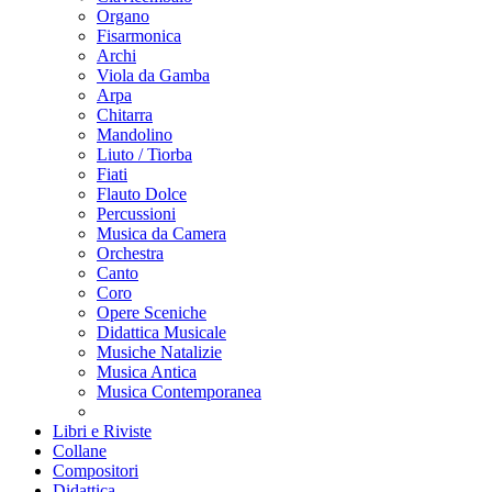
Organo
Fisarmonica
Archi
Viola da Gamba
Arpa
Chitarra
Mandolino
Liuto / Tiorba
Fiati
Flauto Dolce
Percussioni
Musica da Camera
Orchestra
Canto
Coro
Opere Sceniche
Didattica Musicale
Musiche Natalizie
Musica Antica
Musica Contemporanea
Libri e Riviste
Collane
Compositori
Didattica