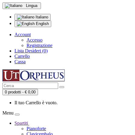
Lingua
Italiano
English
Account
Accesso
Registrazione
Lista Desideri (0)
Carrello
Cassa
0 prodotti - € 0,00
Il tuo Carrello è vuoto.
Menu
Spartiti
Pianoforte
Clavicembalo