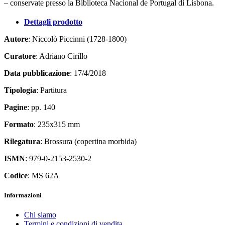
– conservate presso la Biblioteca Nacional de Portugal di Lisbona.
Dettagli prodotto
Autore
: Niccolò Piccinni (1728-1800)
Curatore
: Adriano Cirillo
Data pubblicazione
: 17/4/2018
Tipologia
: Partitura
Pagine
: pp. 140
Formato
: 235x315 mm
Rilegatura
: Brossura (copertina morbida)
ISMN
: 979-0-2153-2530-2
Codice
: MS 62A
Informazioni
Chi siamo
Termini e condizioni di vendita