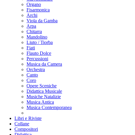
Organo
Fisarmonica
Archi
Viola da Gamba
Arpa
Chitarra
Mandolino
Liuto / Tiorba
Fiati
Flauto Dolce
Percussioni
Musica da Camera
Orchestra
Canto
Coro
Opere Sceniche
Didattica Musicale
Musiche Natalizie
Musica Antica
Musica Contemporanea
Libri e Riviste
Collane
Compositori
Didattica