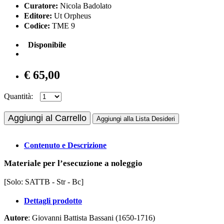
Curatore:
Nicola Badolato
Editore:
Ut Orpheus
Codice:
TME 9
Disponibile
€ 65,00
Quantità:
Aggiungi al Carrello
Aggiungi alla Lista Desideri
Contenuto e Descrizione
Materiale per l’esecuzione a noleggio
[Solo: SATTB - Str - Bc]
Dettagli prodotto
Autore
: Giovanni Battista Bassani (1650-1716)