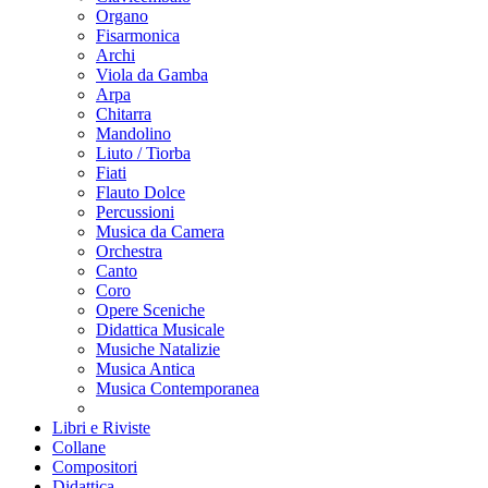
Organo
Fisarmonica
Archi
Viola da Gamba
Arpa
Chitarra
Mandolino
Liuto / Tiorba
Fiati
Flauto Dolce
Percussioni
Musica da Camera
Orchestra
Canto
Coro
Opere Sceniche
Didattica Musicale
Musiche Natalizie
Musica Antica
Musica Contemporanea
Libri e Riviste
Collane
Compositori
Didattica