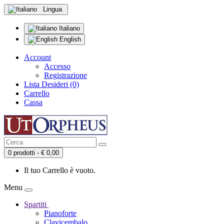
Lingua
Italiano
English
Account
Accesso
Registrazione
Lista Desideri (0)
Carrello
Cassa
0 prodotti - € 0,00
Il tuo Carrello è vuoto.
Menu
Spartiti
Pianoforte
Clavicembalo