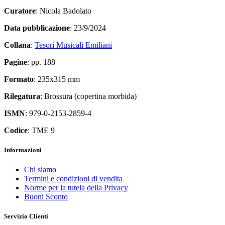
Curatore
: Nicola Badolato
Data pubblicazione
: 23/9/2024
Collana
:
Tesori Musicali Emiliani
Pagine
: pp. 188
Formato
: 235x315 mm
Rilegatura
: Brossura (copertina morbida)
ISMN
: 979-0-2153-2859-4
Codice
: TME 9
Informazioni
Chi siamo
Termini e condizioni di vendita
Norme per la tutela della Privacy
Buoni Sconto
Servizio Clienti