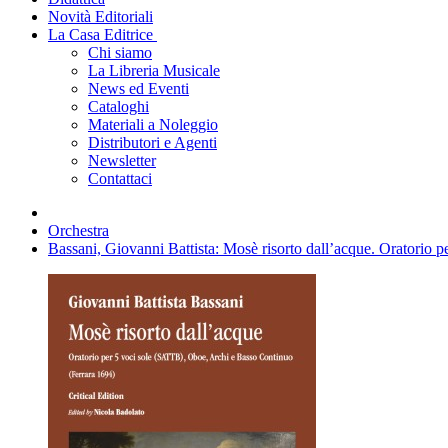
Novità Editoriali
La Casa Editrice
Chi siamo
La Libreria Musicale
News ed Eventi
Cataloghi
Materiali a Noleggio
Distributori e Agenti
Newsletter
Contattaci
Orchestra
Bassani, Giovanni Battista: Mosè risorto dall’acque. Oratorio 