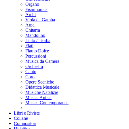
Organo
Fisarmonica
Archi
Viola da Gamba
Arpa
Chitarra
Mandolino
Liuto / Tiorba
Fiati
Flauto Dolce
Percussioni
Musica da Camera
Orchestra
Canto
Coro
Opere Sceniche
Didattica Musicale
Musiche Natalizie
Musica Antica
Musica Contemporanea
Libri e Riviste
Collane
Compositori
Didattica