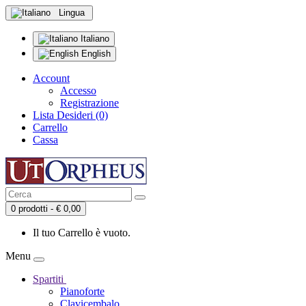
Lingua
Italiano
English
Account
Accesso
Registrazione
Lista Desideri (0)
Carrello
Cassa
0 prodotti - € 0,00
Il tuo Carrello è vuoto.
Menu
Spartiti
Pianoforte
Clavicembalo