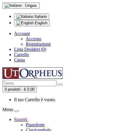
Lingua
Italiano
English
Account
Accesso
Registrazione
Lista Desideri (0)
Carrello
Cassa
0 prodotti - € 0,00
Il tuo Carrello è vuoto.
Menu
Spartiti
Pianoforte
Clavicembalo