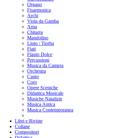
Organo
Fisarmonica
Archi
Viola da Gamba
Arpa
Chitarra
Mandolino
Liuto / Tiorba
Fiati
Flauto Dolce
Percussioni
Musica da Camera
Orchestra
Canto
Coro
Opere Sceniche
Didattica Musicale
Musiche Natalizie
Musica Antica
Musica Contemporanea
Libri e Riviste
Collane
Compositori
Didattica