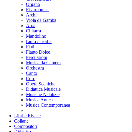
Organo
Fisarmonica
Archi
Viola da Gamba
Arpa
Chitarra
Mandolino
Liuto / Tiorba
Fiati
Flauto Dolce
Percussioni
Musica da Camera
Orchestra
Canto
Coro
Opere Sceniche
Didattica Musicale
Musiche Natalizie
Musica Antica
Musica Contemporanea
Libri e Riviste
Collane
Compositori
Didattica