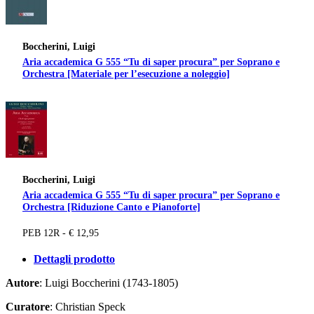
Boccherini, Luigi
Aria accademica G 555 “Tu di saper procura” per Soprano e
Orchestra [Materiale per l’esecuzione a noleggio]
Boccherini, Luigi
Aria accademica G 555 “Tu di saper procura” per Soprano e
Orchestra [Riduzione Canto e Pianoforte]
PEB 12R - € 12,95
Dettagli prodotto
Autore
: Luigi Boccherini (1743-1805)
Curatore
: Christian Speck