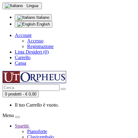
Lingua
Italiano
English
Account
Accesso
Registrazione
Lista Desideri (0)
Carrello
Cassa
0 prodotti - € 0,00
Il tuo Carrello è vuoto.
Menu
Spartiti
Pianoforte
Clavicembalo