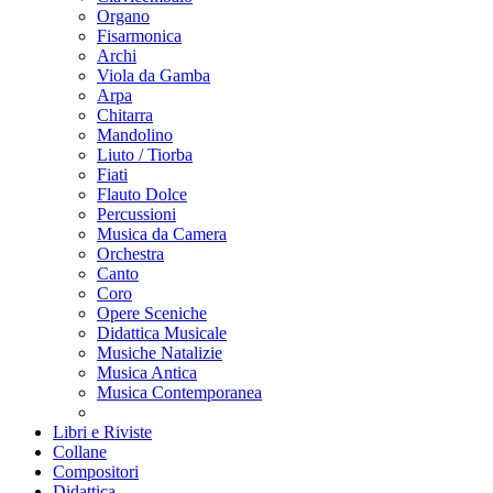
Organo
Fisarmonica
Archi
Viola da Gamba
Arpa
Chitarra
Mandolino
Liuto / Tiorba
Fiati
Flauto Dolce
Percussioni
Musica da Camera
Orchestra
Canto
Coro
Opere Sceniche
Didattica Musicale
Musiche Natalizie
Musica Antica
Musica Contemporanea
Libri e Riviste
Collane
Compositori
Didattica