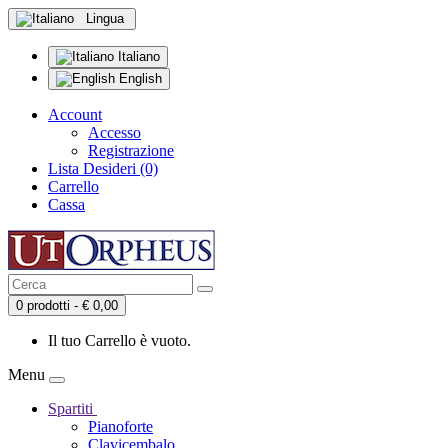
Lingua
Italiano
English
Account
Accesso
Registrazione
Lista Desideri (0)
Carrello
Cassa
0 prodotti - € 0,00
Il tuo Carrello è vuoto.
Menu
Spartiti
Pianoforte
Clavicembalo