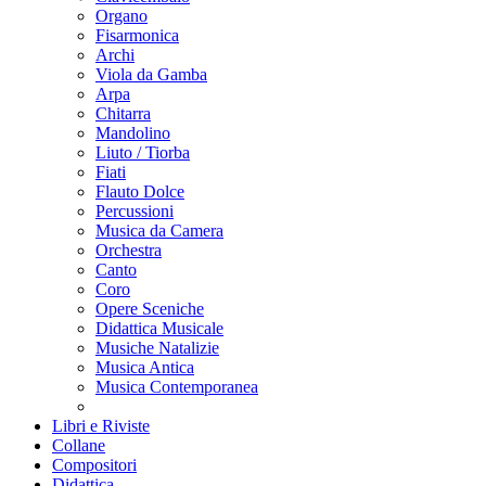
Organo
Fisarmonica
Archi
Viola da Gamba
Arpa
Chitarra
Mandolino
Liuto / Tiorba
Fiati
Flauto Dolce
Percussioni
Musica da Camera
Orchestra
Canto
Coro
Opere Sceniche
Didattica Musicale
Musiche Natalizie
Musica Antica
Musica Contemporanea
Libri e Riviste
Collane
Compositori
Didattica