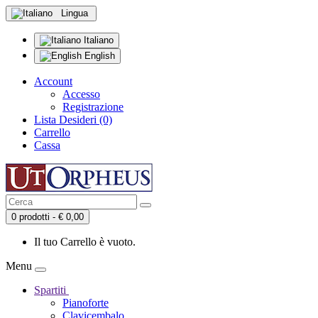
Lingua
Italiano
English
Account
Accesso
Registrazione
Lista Desideri (0)
Carrello
Cassa
0 prodotti - € 0,00
Il tuo Carrello è vuoto.
Menu
Spartiti
Pianoforte
Clavicembalo