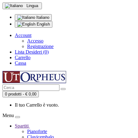
Lingua
Italiano
English
Account
Accesso
Registrazione
Lista Desideri (0)
Carrello
Cassa
0 prodotti - € 0,00
Il tuo Carrello è vuoto.
Menu
Spartiti
Pianoforte
Clavicembalo