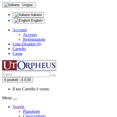
Lingua
Italiano
English
Account
Accesso
Registrazione
Lista Desideri (0)
Carrello
Cassa
0 prodotti - € 0,00
Il tuo Carrello è vuoto.
Menu
Spartiti
Pianoforte
Clavicembalo