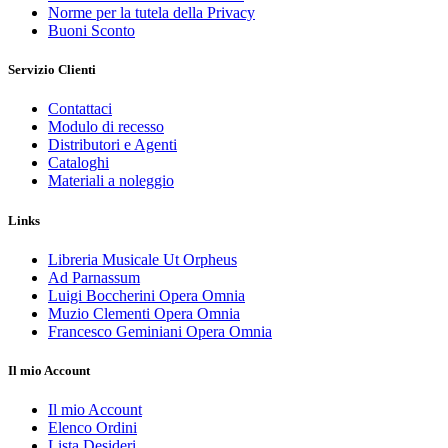
Norme per la tutela della Privacy
Buoni Sconto
Servizio Clienti
Contattaci
Modulo di recesso
Distributori e Agenti
Cataloghi
Materiali a noleggio
Links
Libreria Musicale Ut Orpheus
Ad Parnassum
Luigi Boccherini Opera Omnia
Muzio Clementi Opera Omnia
Francesco Geminiani Opera Omnia
Il mio Account
Il mio Account
Elenco Ordini
Lista Desideri