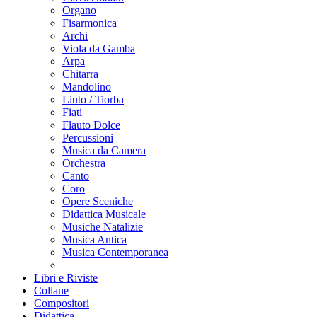
Organo
Fisarmonica
Archi
Viola da Gamba
Arpa
Chitarra
Mandolino
Liuto / Tiorba
Fiati
Flauto Dolce
Percussioni
Musica da Camera
Orchestra
Canto
Coro
Opere Sceniche
Didattica Musicale
Musiche Natalizie
Musica Antica
Musica Contemporanea
Libri e Riviste
Collane
Compositori
Didattica