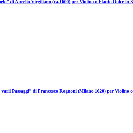
lo” di Aurelio Virgiliano (ca.1600) per Violino o Flauto Dolce in S
’ varii Passaggi” di Francesco Rognoni (Milano 1620) per Violino o 