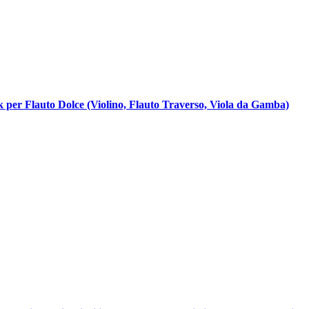
 per Flauto Dolce (Violino, Flauto Traverso, Viola da Gamba)