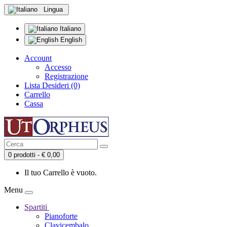
Lingua
Italiano
English
Account
Accesso
Registrazione
Lista Desideri (0)
Carrello
Cassa
0 prodotti - € 0,00
Il tuo Carrello è vuoto.
Menu
Spartiti
Pianoforte
Clavicembalo