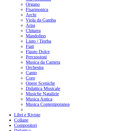
Organo
Fisarmonica
Archi
Viola da Gamba
Arpa
Chitarra
Mandolino
Liuto / Tiorba
Fiati
Flauto Dolce
Percussioni
Musica da Camera
Orchestra
Canto
Coro
Opere Sceniche
Didattica Musicale
Musiche Natalizie
Musica Antica
Musica Contemporanea
Libri e Riviste
Collane
Compositori
Didattica