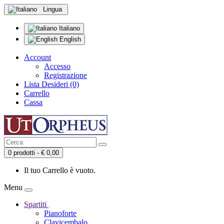
Lingua
Italiano
English
Account
Accesso
Registrazione
Lista Desideri (0)
Carrello
Cassa
0 prodotti - € 0,00
Il tuo Carrello è vuoto.
Menu
Spartiti
Pianoforte
Clavicembalo