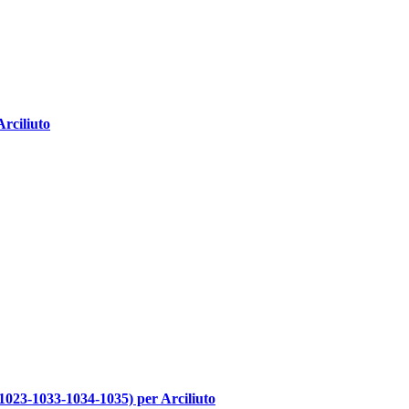
rciliuto
1-1023-1033-1034-1035) per Arciliuto