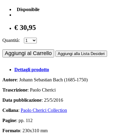
Disponibile
€ 30,95
Quantità:
Aggiungi al Carrello
Aggiungi alla Lista Desideri
Dettagli prodotto
Autore
: Johann Sebastian Bach (1685-1750)
Trascrizione
: Paolo Cherici
Data pubblicazione
: 25/5/2016
Collana
:
Paolo Cherici Collection
Pagine
: pp. 112
Formato
: 230x310 mm