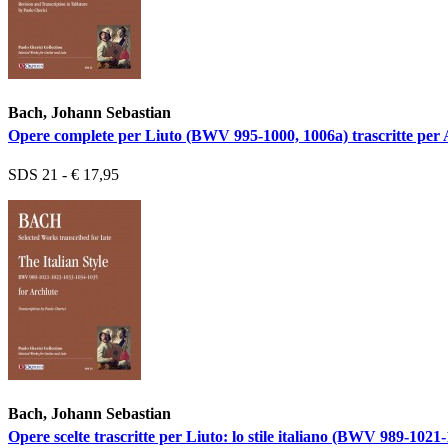
Bach, Johann Sebastian
Opere complete per Liuto (BWV 995-1000, 1006a) trascritte per A
SDS 21 - € 17,95
Bach, Johann Sebastian
Opere scelte trascritte per Liuto: lo stile italiano (BWV 989-102