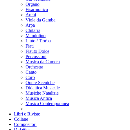
Organo
Fisarmonica
Archi
Viola da Gamba
Arpa
Chitarra
Mandolino
Liuto / Tiorba
Fiati
Flauto Dolce
Percussioni
Musica da Camera
Orchestra
Canto
Coro
Opere Sceniche
Didattica Musicale
Musiche Natalizie
Musica Antica
Musica Contemporanea
Libri e Riviste
Collane
Compositori
Didattica