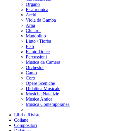
Organo
Fisarmonica
Archi
Viola da Gamba
Arpa
Chitarra
Mandolino
Liuto / Tiorba
Fiati
Flauto Dolce
Percussioni
Musica da Camera
Orchestra
Canto
Coro
Opere Sceniche
Didattica Musicale
Musiche Natalizie
Musica Antica
Musica Contemporanea
Libri e Riviste
Collane
Compositori
Didattica