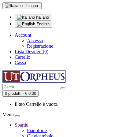
Lingua
Italiano
English
Account
Accesso
Registrazione
Lista Desideri (0)
Carrello
Cassa
0 prodotti - € 0,00
Il tuo Carrello è vuoto.
Menu
Spartiti
Pianoforte
Clavicembalo