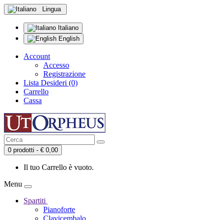
Lingua
Italiano
English
Account
Accesso
Registrazione
Lista Desideri (0)
Carrello
Cassa
0 prodotti - € 0,00
Il tuo Carrello è vuoto.
Menu
Spartiti
Pianoforte
Clavicembalo