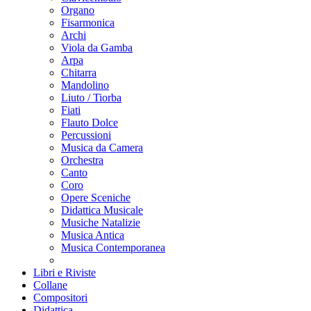
Organo
Fisarmonica
Archi
Viola da Gamba
Arpa
Chitarra
Mandolino
Liuto / Tiorba
Fiati
Flauto Dolce
Percussioni
Musica da Camera
Orchestra
Canto
Coro
Opere Sceniche
Didattica Musicale
Musiche Natalizie
Musica Antica
Musica Contemporanea
Libri e Riviste
Collane
Compositori
Didattica