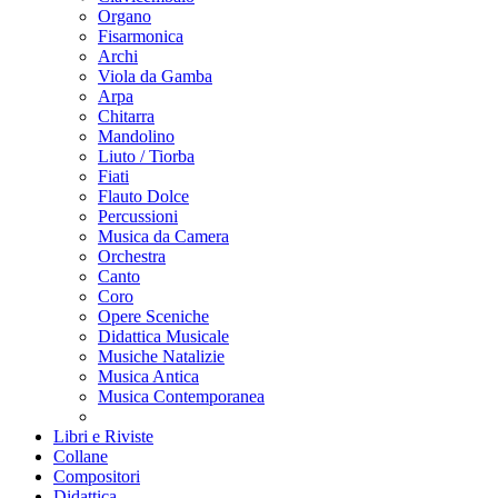
Organo
Fisarmonica
Archi
Viola da Gamba
Arpa
Chitarra
Mandolino
Liuto / Tiorba
Fiati
Flauto Dolce
Percussioni
Musica da Camera
Orchestra
Canto
Coro
Opere Sceniche
Didattica Musicale
Musiche Natalizie
Musica Antica
Musica Contemporanea
Libri e Riviste
Collane
Compositori
Didattica