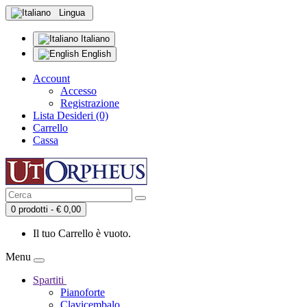
Lingua
Italiano
English
Account
Accesso
Registrazione
Lista Desideri (0)
Carrello
Cassa
0 prodotti - € 0,00
Il tuo Carrello è vuoto.
Menu
Spartiti
Pianoforte
Clavicembalo