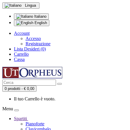
Lingua
Italiano
English
Account
Accesso
Registrazione
Lista Desideri (0)
Carrello
Cassa
0 prodotti - € 0,00
Il tuo Carrello è vuoto.
Menu
Spartiti
Pianoforte
Clavicembalo