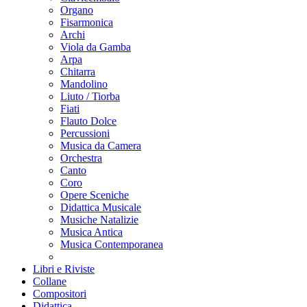
Organo
Fisarmonica
Archi
Viola da Gamba
Arpa
Chitarra
Mandolino
Liuto / Tiorba
Fiati
Flauto Dolce
Percussioni
Musica da Camera
Orchestra
Canto
Coro
Opere Sceniche
Didattica Musicale
Musiche Natalizie
Musica Antica
Musica Contemporanea
Libri e Riviste
Collane
Compositori
Didattica