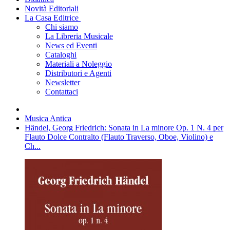
Novità Editoriali
La Casa Editrice
Chi siamo
La Libreria Musicale
News ed Eventi
Cataloghi
Materiali a Noleggio
Distributori e Agenti
Newsletter
Contattaci
Musica Antica
Händel, Georg Friedrich: Sonata in La minore Op. 1 N. 4 per
Flauto Dolce Contralto (Flauto Traverso, Oboe, Violino) e
Ch...