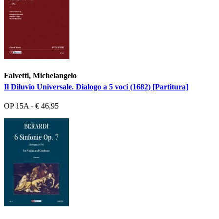
Falvetti, Michelangelo
Il Diluvio Universale. Dialogo a 5 voci (1682) [Partitura]
OP 15A - € 46,95