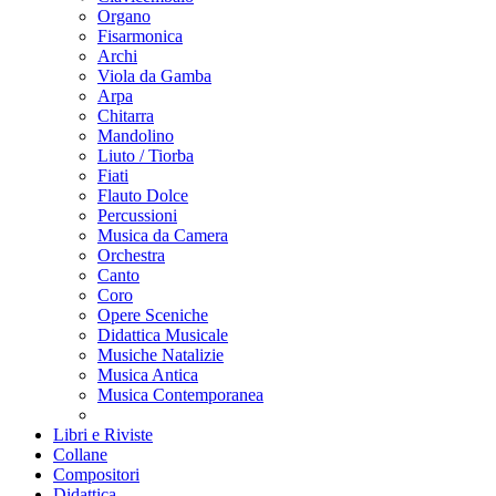
Organo
Fisarmonica
Archi
Viola da Gamba
Arpa
Chitarra
Mandolino
Liuto / Tiorba
Fiati
Flauto Dolce
Percussioni
Musica da Camera
Orchestra
Canto
Coro
Opere Sceniche
Didattica Musicale
Musiche Natalizie
Musica Antica
Musica Contemporanea
Libri e Riviste
Collane
Compositori
Didattica