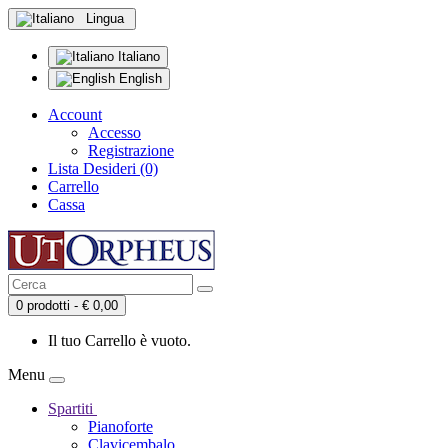
Lingua
Italiano
English
Account
Accesso
Registrazione
Lista Desideri (0)
Carrello
Cassa
0 prodotti - € 0,00
Il tuo Carrello è vuoto.
Menu
Spartiti
Pianoforte
Clavicembalo