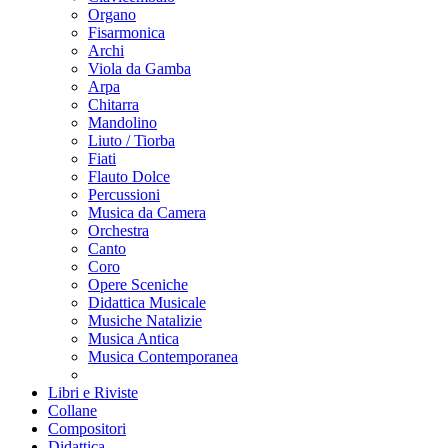
Organo
Fisarmonica
Archi
Viola da Gamba
Arpa
Chitarra
Mandolino
Liuto / Tiorba
Fiati
Flauto Dolce
Percussioni
Musica da Camera
Orchestra
Canto
Coro
Opere Sceniche
Didattica Musicale
Musiche Natalizie
Musica Antica
Musica Contemporanea
Libri e Riviste
Collane
Compositori
Didattica