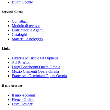
Buoni Sconto
Servizio Clienti
Contattaci
Modulo di recesso
Distributori e Agenti
Cataloghi
Materiali a noleggio
Links
Libreria Musicale Ut Orpheus
Ad Parnassum
Luigi Boccherini Opera Omnia
Muzio Clementi Opera Omnia
Francesco Geminiani Opera Omnia
Il mio Account
Il mio Account
Elenco Ordini
Lista Desideri