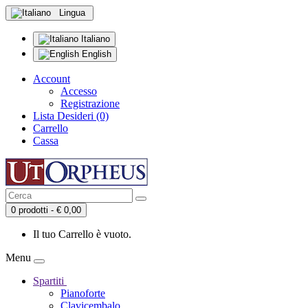
Lingua
Italiano
English
Account
Accesso
Registrazione
Lista Desideri (0)
Carrello
Cassa
0 prodotti - € 0,00
Il tuo Carrello è vuoto.
Menu
Spartiti
Pianoforte
Clavicembalo