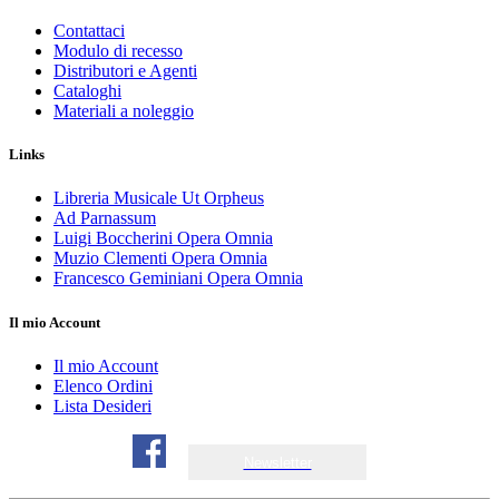
Contattaci
Modulo di recesso
Distributori e Agenti
Cataloghi
Materiali a noleggio
Links
Libreria Musicale Ut Orpheus
Ad Parnassum
Luigi Boccherini Opera Omnia
Muzio Clementi Opera Omnia
Francesco Geminiani Opera Omnia
Il mio Account
Il mio Account
Elenco Ordini
Lista Desideri
Newsletter