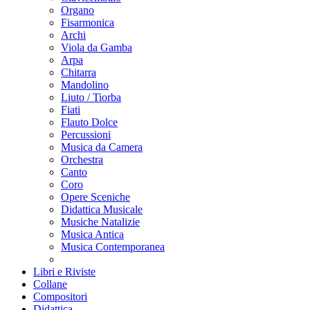
Organo
Fisarmonica
Archi
Viola da Gamba
Arpa
Chitarra
Mandolino
Liuto / Tiorba
Fiati
Flauto Dolce
Percussioni
Musica da Camera
Orchestra
Canto
Coro
Opere Sceniche
Didattica Musicale
Musiche Natalizie
Musica Antica
Musica Contemporanea
Libri e Riviste
Collane
Compositori
Didattica