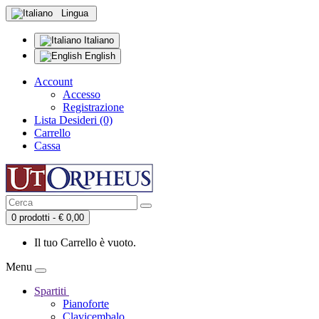
Lingua
Italiano
English
Account
Accesso
Registrazione
Lista Desideri (0)
Carrello
Cassa
0 prodotti - € 0,00
Il tuo Carrello è vuoto.
Menu
Spartiti
Pianoforte
Clavicembalo