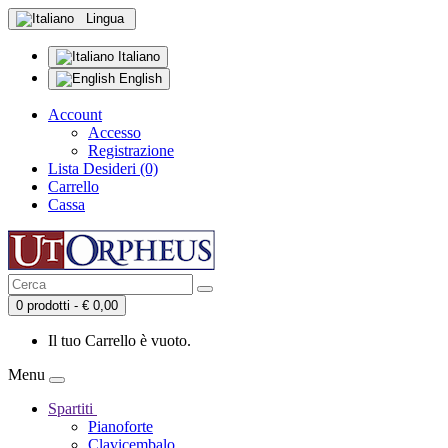
Lingua
Italiano
English
Account
Accesso
Registrazione
Lista Desideri (0)
Carrello
Cassa
0 prodotti - € 0,00
Il tuo Carrello è vuoto.
Menu
Spartiti
Pianoforte
Clavicembalo