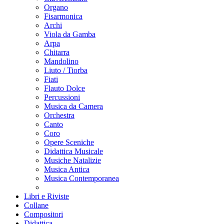
Organo
Fisarmonica
Archi
Viola da Gamba
Arpa
Chitarra
Mandolino
Liuto / Tiorba
Fiati
Flauto Dolce
Percussioni
Musica da Camera
Orchestra
Canto
Coro
Opere Sceniche
Didattica Musicale
Musiche Natalizie
Musica Antica
Musica Contemporanea
Libri e Riviste
Collane
Compositori
Didattica