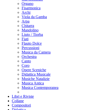
Organo
Fisarmonica
Archi
Viola da Gamba
Arpa
Chitarra
Mandolino
Liuto / Tiorba
Fiati
Flauto Dolce
Percussioni
Musica da Camera
Orchestra
Canto
Coro
Opere Sceniche
Didattica Musicale
Musiche Natalizie
Musica Antica
Musica Contemporanea
Libri e Riviste
Collane
Compositori
Didattica