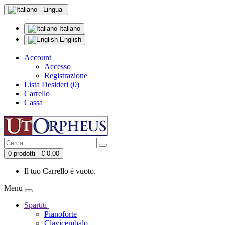
Lingua
Italiano
English
Account
Accesso
Registrazione
Lista Desideri (0)
Carrello
Cassa
0 prodotti - € 0,00
Il tuo Carrello è vuoto.
Menu
Spartiti
Pianoforte
Clavicembalo