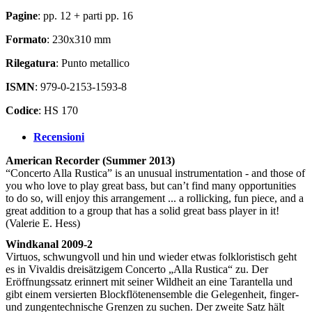
Pagine
: pp. 12 + parti pp. 16
Formato
: 230x310 mm
Rilegatura
: Punto metallico
ISMN
: 979-0-2153-1593-8
Codice
: HS 170
Recensioni
American Recorder (Summer 2013)
“Concerto Alla Rustica” is an unusual instrumentation - and those of
you who love to play great bass, but can’t find many opportunities
to do so, will enjoy this arrangement ... a rollicking, fun piece, and a
great addition to a group that has a solid great bass player in it!
(Valerie E. Hess)
Windkanal 2009-2
Virtuos, schwungvoll und hin und wieder etwas folkloristisch geht
es in Vivaldis dreisätzigem Concerto „Alla Rustica“ zu. Der
Eröffnungssatz erinnert mit seiner Wildheit an eine Tarantella und
gibt einem versierten Blockflötenensemble die Gelegenheit, finger-
und zungentechnische Grenzen zu suchen. Der zweite Satz hält