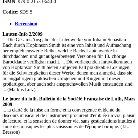
ISMN
: 979-0-2153-0640-0
Codice
: SDS 5
Recensioni
Lauten-Info 2/2009
... Die Gesamt-Ausgabe: der Lutenwerke von Johann Sebastian
Bach durch Hopkinson Smith ist eine von Inhalt und Aufmachung
her empfehlenswerte Reihe, welche Bachs Lautenwerke in
durchdachten und gut aufgearbeiteten Versionen für 13.-chörige
Barocklaute verfügbar macht. ... Die vorliegenden Inravolierungen
von Hopkinson Smith bieten auf jeden Fall praktikable Lösungen
für die Schwierigkeiten dieser Werke, denen man anmerkt, dass sie
in langjährigem praktischen Umgehen und Ringen mit dieser
großartigen, aber auch sehr anspruchsvollen Musik entstanden sind.
... (Markus Lutz)
Le jouer du luth. Bulletin de la Société Française de Luth, Mars
2009
... la clarté de la mise en forme et la convergence évidente du
discours musical et de l'instrument procurent d'emblée un vrai plaisir
de lecture, et la sensation de donner vie, sans gesticulations inutiles à
l'une des musiques les plus saisissantes de l'époque baroque. (J.L.
Bresson)