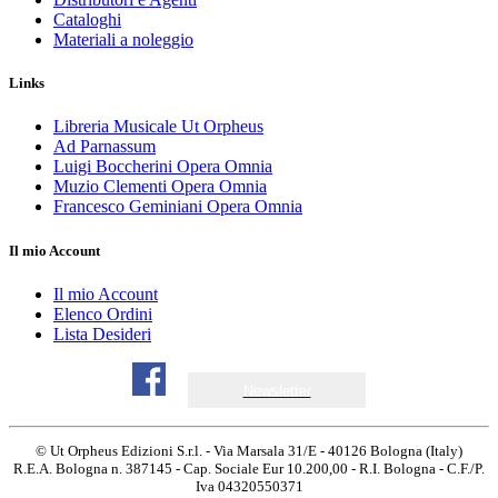
Cataloghi
Materiali a noleggio
Links
Libreria Musicale Ut Orpheus
Ad Parnassum
Luigi Boccherini Opera Omnia
Muzio Clementi Opera Omnia
Francesco Geminiani Opera Omnia
Il mio Account
Il mio Account
Elenco Ordini
Lista Desideri
Newsletter
© Ut Orpheus Edizioni S.r.l. - Via Marsala 31/E - 40126 Bologna (Italy)
R.E.A. Bologna n. 387145 - Cap. Sociale Eur 10.200,00 - R.I. Bologna - C.F./P.
Iva 04320550371