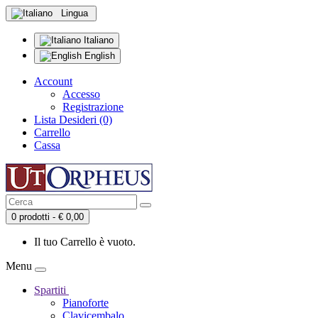
Lingua
Italiano
English
Account
Accesso
Registrazione
Lista Desideri (0)
Carrello
Cassa
0 prodotti - € 0,00
Il tuo Carrello è vuoto.
Menu
Spartiti
Pianoforte
Clavicembalo