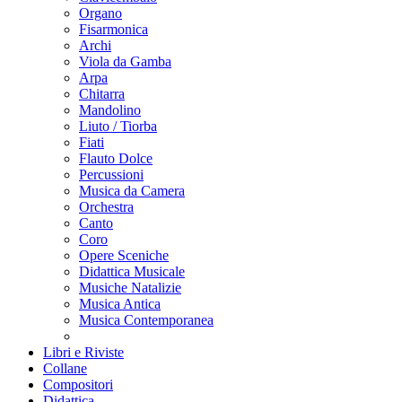
Organo
Fisarmonica
Archi
Viola da Gamba
Arpa
Chitarra
Mandolino
Liuto / Tiorba
Fiati
Flauto Dolce
Percussioni
Musica da Camera
Orchestra
Canto
Coro
Opere Sceniche
Didattica Musicale
Musiche Natalizie
Musica Antica
Musica Contemporanea
Libri e Riviste
Collane
Compositori
Didattica