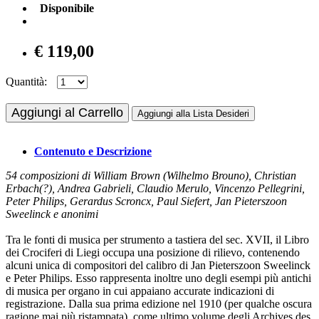
Disponibile
€ 119,00
Quantità:
Aggiungi al Carrello
Aggiungi alla Lista Desideri
Contenuto e Descrizione
54 composizioni di William Brown (Wilhelmo Brouno), Christian
Erbach(?), Andrea Gabrieli, Claudio Merulo, Vincenzo Pellegrini,
Peter Philips, Gerardus Scroncx, Paul Siefert, Jan Pieterszoon
Sweelinck e anonimi
Tra le fonti di musica per strumento a tastiera del sec. XVII, il Libro
dei Crociferi di Liegi occupa una posizione di rilievo, contenendo
alcuni
unica
di compositori del calibro di Jan Pieterszoon Sweelinck
e Peter Philips. Esso rappresenta inoltre uno degli esempi più antichi
di musica per organo in cui appaiano accurate indicazioni di
registrazione. Dalla sua prima edizione nel 1910 (per qualche oscura
ragione mai più ristampata), come ultimo volume degli
Archives des