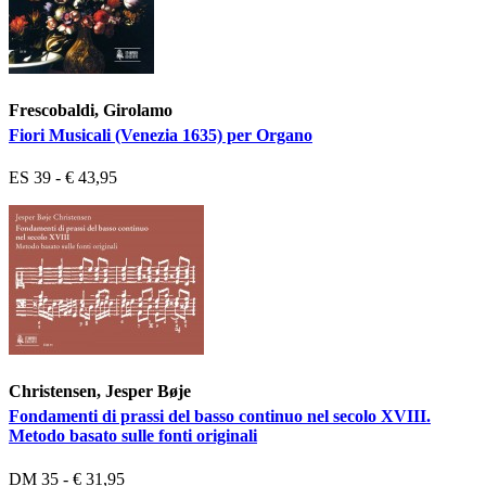
Frescobaldi, Girolamo
Fiori Musicali (Venezia 1635) per Organo
ES 39 - € 43,95
Christensen, Jesper Bøje
Fondamenti di prassi del basso continuo nel secolo XVIII.
Metodo basato sulle fonti originali
DM 35 - € 31,95