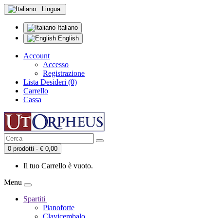
Lingua
Italiano
English
Account
Accesso
Registrazione
Lista Desideri (0)
Carrello
Cassa
0 prodotti - € 0,00
Il tuo Carrello è vuoto.
Menu
Spartiti
Pianoforte
Clavicembalo