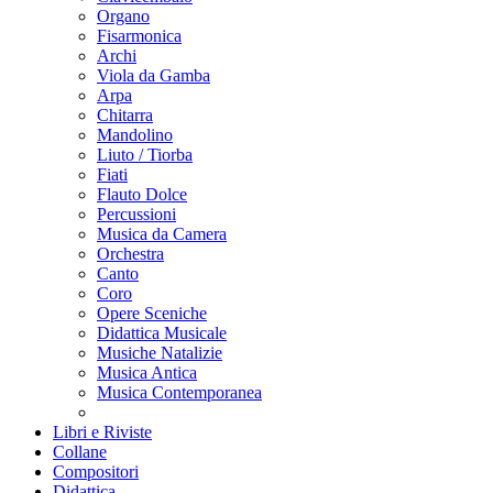
Organo
Fisarmonica
Archi
Viola da Gamba
Arpa
Chitarra
Mandolino
Liuto / Tiorba
Fiati
Flauto Dolce
Percussioni
Musica da Camera
Orchestra
Canto
Coro
Opere Sceniche
Didattica Musicale
Musiche Natalizie
Musica Antica
Musica Contemporanea
Libri e Riviste
Collane
Compositori
Didattica