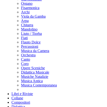
Organo
Fisarmonica
Archi
Viola da Gamba
Arpa
Chitarra
Mandolino
Liuto / Tiorba
Fiati
Flauto Dolce
Percussioni
Musica da Camera
Orchestra
Canto
Coro
Opere Sceniche
Didattica Musicale
Musiche Natalizie
Musica Antica
Musica Contemporanea
Libri e Riviste
Collane
Compositori
Didattica