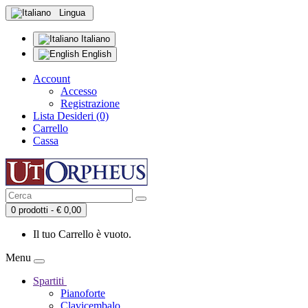
Lingua
Italiano
English
Account
Accesso
Registrazione
Lista Desideri (0)
Carrello
Cassa
0 prodotti - € 0,00
Il tuo Carrello è vuoto.
Menu
Spartiti
Pianoforte
Clavicembalo