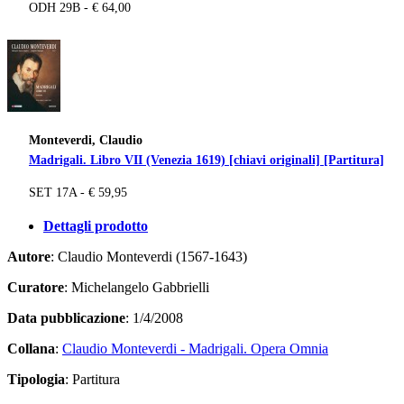
ODH 29B - € 64,00
Monteverdi, Claudio
Madrigali. Libro VII (Venezia 1619) [chiavi originali] [Partitura]
SET 17A - € 59,95
Dettagli prodotto
Autore
: Claudio Monteverdi (1567-1643)
Curatore
: Michelangelo Gabbrielli
Data pubblicazione
: 1/4/2008
Collana
:
Claudio Monteverdi - Madrigali. Opera Omnia
Tipologia
: Partitura