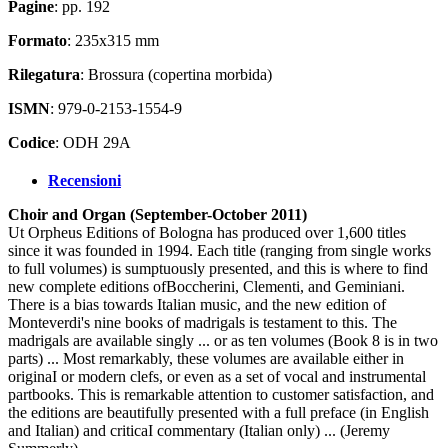
Pagine
: pp. 192
Formato
: 235x315 mm
Rilegatura
: Brossura (copertina morbida)
ISMN
: 979-0-2153-1554-9
Codice
: ODH 29A
Recensioni
Choir and Organ (September-October 2011)
Ut Orpheus Editions of Bologna has produced over 1,600 titles
since it was founded in 1994. Each title (ranging from single works
to full volumes) is sumptuously presented, and this is where to find
new complete editions ofBoccherini, Clementi, and Geminiani.
There is a bias towards Italian music, and the new edition of
Monteverdi's nine books of madrigals is testament to this. The
madrigals are available singly ... or as ten volumes (Book 8 is in two
parts) ... Most remarkably, these volumes are available either in
originaI or modern clefs, or even as a set of vocal and instrumental
partbooks. This is remarkable attention to customer satisfaction, and
the editions are beautifully presented with a full preface (in English
and Italian) and criticaI commentary (Italian only) ... (Jeremy