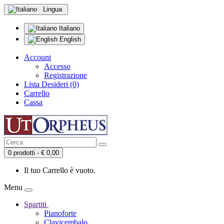
Lingua
Italiano
English
Account
Accesso
Registrazione
Lista Desideri (0)
Carrello
Cassa
0 prodotti - € 0,00
Il tuo Carrello è vuoto.
Menu
Spartiti
Pianoforte
Clavicembalo