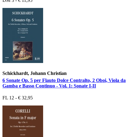
DM 3 - € 11,95
Schickhardt, Johann Christian
6 Sonate Op. 5 per Flauto Dolce Contralto, 2 Oboi, Viola da
Gamba e Basso Continuo - Vol. 1: Sonate I-II
FL 12 - € 32,95