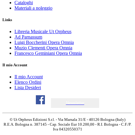
Cataloghi
Materiali a noleggio
Links
Libreria Musicale Ut Orpheus
Ad Parnassum
Luigi Boccherini Opera Omnia
Muzio Clementi Opera Omnia
Francesco Geminiani Opera Omnia
Il mio Account
Il mio Account
Elenco Ordini
Lista Desideri
Newsletter
© Ut Orpheus Edizioni S.r.l. - Via Marsala 31/E - 40126 Bologna (Italy)
R.E.A. Bologna n. 387145 - Cap. Sociale Eur 10.200,00 - R.I. Bologna - C.F./P.
Iva 04320550371