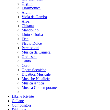
Organo
Fisarmonica
Archi
Viola da Gamba
Arpa
Chitarra
Mandolino
Liuto / Tiorba
Fiati
Flauto Dolce
Percussioni
Musica da Camera
Orchestra
Canto
Coro
Opere Sceniche
Didattica Musicale
Musiche Natalizie
Musica Antica
Musica Contemporanea
Libri e Riviste
Collane
Compositori
Didattica