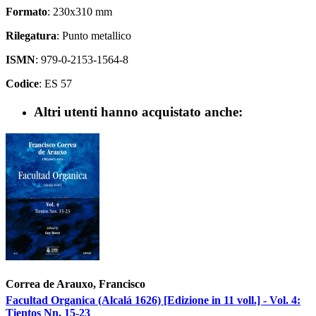
Formato
: 230x310 mm
Rilegatura
: Punto metallico
ISMN
: 979-0-2153-1564-8
Codice
: ES 57
Altri utenti hanno acquistato anche:
Correa de Arauxo, Francisco
Facultad Organica (Alcalá 1626) [Edizione in 11 voll.] - Vol. 4:
Tientos Nn. 15-23