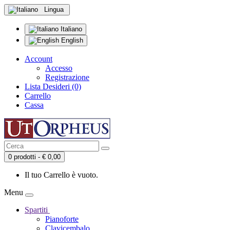
Lingua
Italiano
English
Account
Accesso
Registrazione
Lista Desideri (0)
Carrello
Cassa
0 prodotti - € 0,00
Il tuo Carrello è vuoto.
Menu
Spartiti
Pianoforte
Clavicembalo