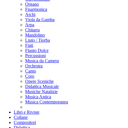
Organo
Fisarmonica
Archi
Viola da Gamba
Arpa
Chitarra
Mandolino
Liuto / Tiorba
Fiati
Flauto Dolce
Percussioni
Musica da Camera
Orchestra
Canto
Coro
Opere Sceniche
Didattica Musicale
Musiche Natalizie
Musica Antica
Musica Contemporanea
Libri e Riviste
Collane
Compositori
Didattica