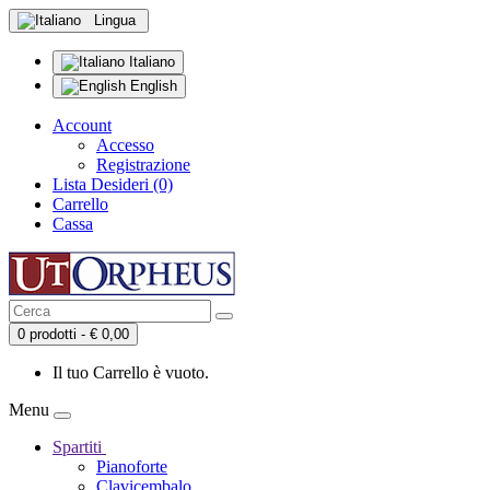
Lingua
Italiano
English
Account
Accesso
Registrazione
Lista Desideri (0)
Carrello
Cassa
0 prodotti - € 0,00
Il tuo Carrello è vuoto.
Menu
Spartiti
Pianoforte
Clavicembalo