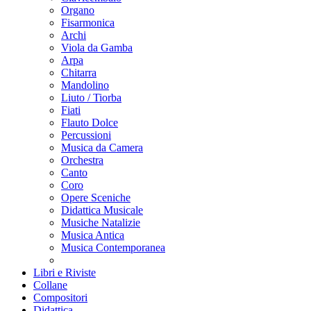
Organo
Fisarmonica
Archi
Viola da Gamba
Arpa
Chitarra
Mandolino
Liuto / Tiorba
Fiati
Flauto Dolce
Percussioni
Musica da Camera
Orchestra
Canto
Coro
Opere Sceniche
Didattica Musicale
Musiche Natalizie
Musica Antica
Musica Contemporanea
Libri e Riviste
Collane
Compositori
Didattica