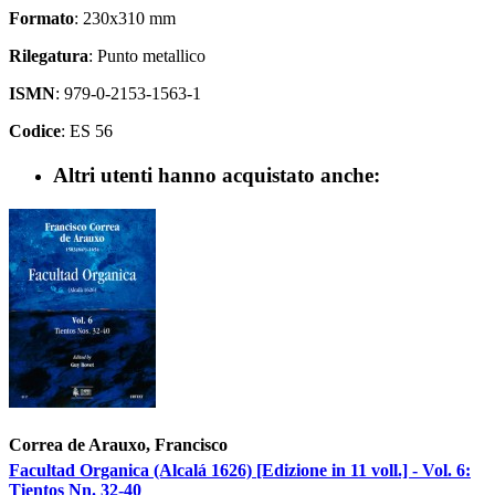
Formato
: 230x310 mm
Rilegatura
: Punto metallico
ISMN
: 979-0-2153-1563-1
Codice
: ES 56
Altri utenti hanno acquistato anche:
Correa de Arauxo, Francisco
Facultad Organica (Alcalá 1626) [Edizione in 11 voll.] - Vol. 6:
Tientos Nn. 32-40