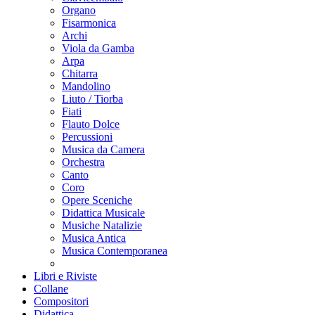
Organo
Fisarmonica
Archi
Viola da Gamba
Arpa
Chitarra
Mandolino
Liuto / Tiorba
Fiati
Flauto Dolce
Percussioni
Musica da Camera
Orchestra
Canto
Coro
Opere Sceniche
Didattica Musicale
Musiche Natalizie
Musica Antica
Musica Contemporanea
Libri e Riviste
Collane
Compositori
Didattica