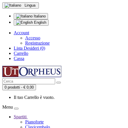
Lingua
Italiano
English
Account
Accesso
Registrazione
Lista Desideri (0)
Carrello
Cassa
0 prodotti - € 0,00
Il tuo Carrello è vuoto.
Menu
Spartiti
Pianoforte
Clavicembalo