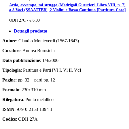
Ardo, avvampo, mi struggo (Madrigali Guerrieri. Libro VIII, n. 7)
a 8 Voci (SSAATTBB), 2 Violini e Basso Continuo [Partitura Coro]
ODH 27C - € 6,00
Dettagli prodotto
Autore
: Claudio Monteverdi (1567-1643)
Curatore
: Andrea Bornstein
Data pubblicazione
: 1/4/2006
Tipologia
: Partitura e Parti [Vl I, Vl II, Vc]
Pagine
: pp. 32 + parti pp. 12
Formato
: 230x310 mm
Rilegatura
: Punto metallico
ISMN
: 979-0-2153-1394-1
Codice
: ODH 27A