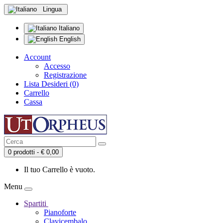
Lingua
Italiano
English
Account
Accesso
Registrazione
Lista Desideri (0)
Carrello
Cassa
0 prodotti - € 0,00
Il tuo Carrello è vuoto.
Menu
Spartiti
Pianoforte
Clavicembalo