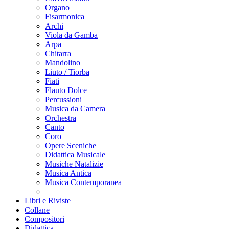
Organo
Fisarmonica
Archi
Viola da Gamba
Arpa
Chitarra
Mandolino
Liuto / Tiorba
Fiati
Flauto Dolce
Percussioni
Musica da Camera
Orchestra
Canto
Coro
Opere Sceniche
Didattica Musicale
Musiche Natalizie
Musica Antica
Musica Contemporanea
Libri e Riviste
Collane
Compositori
Didattica