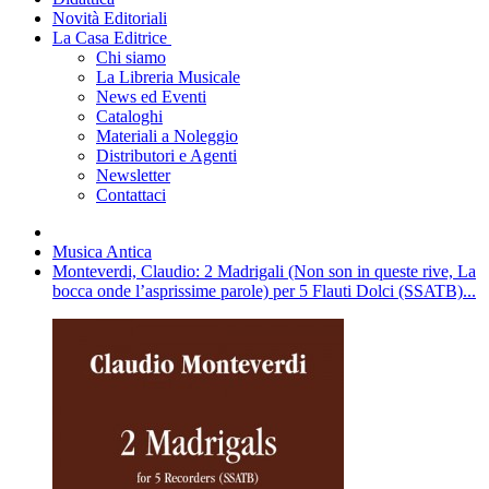
Novità Editoriali
La Casa Editrice
Chi siamo
La Libreria Musicale
News ed Eventi
Cataloghi
Materiali a Noleggio
Distributori e Agenti
Newsletter
Contattaci
Musica Antica
Monteverdi, Claudio: 2 Madrigali (Non son in queste rive, La
bocca onde l’asprissime parole) per 5 Flauti Dolci (SSATB)...