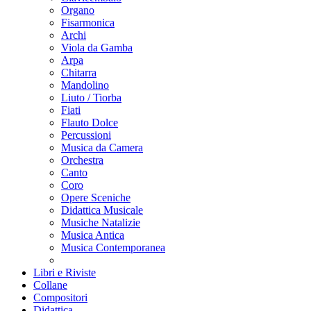
Organo
Fisarmonica
Archi
Viola da Gamba
Arpa
Chitarra
Mandolino
Liuto / Tiorba
Fiati
Flauto Dolce
Percussioni
Musica da Camera
Orchestra
Canto
Coro
Opere Sceniche
Didattica Musicale
Musiche Natalizie
Musica Antica
Musica Contemporanea
Libri e Riviste
Collane
Compositori
Didattica