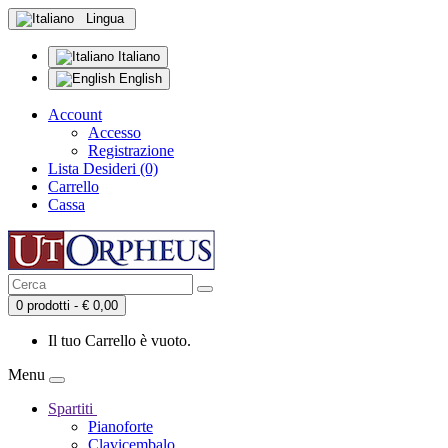
Lingua
Italiano
English
Account
Accesso
Registrazione
Lista Desideri (0)
Carrello
Cassa
0 prodotti - € 0,00
Il tuo Carrello è vuoto.
Menu
Spartiti
Pianoforte
Clavicembalo