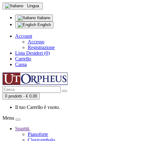
Lingua
Italiano
English
Account
Accesso
Registrazione
Lista Desideri (0)
Carrello
Cassa
0 prodotti - € 0,00
Il tuo Carrello è vuoto.
Menu
Spartiti
Pianoforte
Clavicembalo