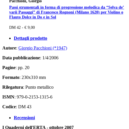
Pacchioni, Giorgio
Passi strumentali in forma di progressione melodica da “Selva de’
varii Passaggi” di Francesco Rognoni (Milano 1620) per Violino o
Flauto Dolce in Do e in Sol
DM 42 - € 9,00
Dettagli prodotto
Autore
:
Giorgio Pacchioni (*1947)
Data pubblicazione
: 1/4/2006
Pagine
: pp. 20
Formato
: 230x310 mm
Rilegatura
: Punto metallico
ISMN
: 979-0-2153-1315-6
Codice
: DM 43
Recensioni
I Quaderni dell'ERTA - ottobre 2007