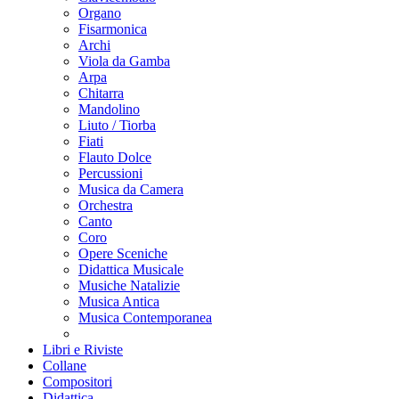
Organo
Fisarmonica
Archi
Viola da Gamba
Arpa
Chitarra
Mandolino
Liuto / Tiorba
Fiati
Flauto Dolce
Percussioni
Musica da Camera
Orchestra
Canto
Coro
Opere Sceniche
Didattica Musicale
Musiche Natalizie
Musica Antica
Musica Contemporanea
Libri e Riviste
Collane
Compositori
Didattica