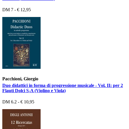
DM 7 - € 12,95
Pacchioni, Giorgio
Duo didattici in forma di progressione musicale - Vol. II: per 2
Flauti Dolci S-A (Violino e Viola)
DM 6.2 - € 10,95