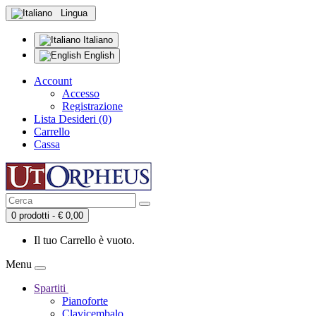
Lingua
Italiano
English
Account
Accesso
Registrazione
Lista Desideri (0)
Carrello
Cassa
0 prodotti - € 0,00
Il tuo Carrello è vuoto.
Menu
Spartiti
Pianoforte
Clavicembalo