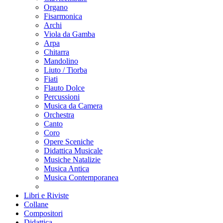
Organo
Fisarmonica
Archi
Viola da Gamba
Arpa
Chitarra
Mandolino
Liuto / Tiorba
Fiati
Flauto Dolce
Percussioni
Musica da Camera
Orchestra
Canto
Coro
Opere Sceniche
Didattica Musicale
Musiche Natalizie
Musica Antica
Musica Contemporanea
Libri e Riviste
Collane
Compositori
Didattica