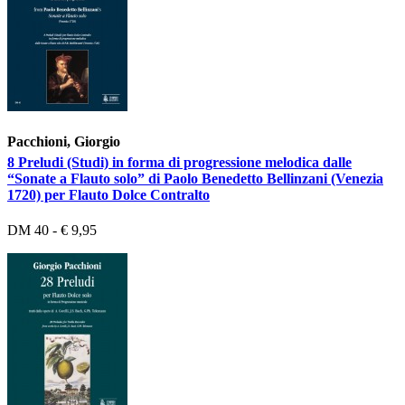
Pacchioni, Giorgio
8 Preludi (Studi) in forma di progressione melodica dalle
“Sonate a Flauto solo” di Paolo Benedetto Bellinzani (Venezia
1720) per Flauto Dolce Contralto
DM 40 - € 9,95