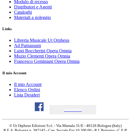
Modulo di recesso
Distributori e Agenti
Cataloghi
Materiali a noleggio
Links
Libreria Musicale Ut Orpheus
Ad Parnassum
Luigi Boccherini Opera Omnia
Muzio Clementi Opera Omnia
Francesco Geminiani Opera Omnia
Il mio Account
Il mio Account
Elenco Ordini
Lista Desideri
Newsletter
© Ut Orpheus Edizioni S.r.l. - Via Marsala 31/E - 40126 Bologna (Italy)
R.E.A. Bologna n. 387145 - Cap. Sociale Eur 10.200,00 - R.I. Bologna - C.F./P.