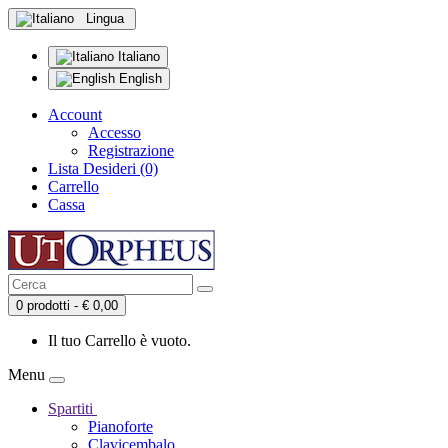
Lingua
Italiano
English
Account
Accesso
Registrazione
Lista Desideri (0)
Carrello
Cassa
0 prodotti - € 0,00
Il tuo Carrello è vuoto.
Menu
Spartiti
Pianoforte
Clavicembalo