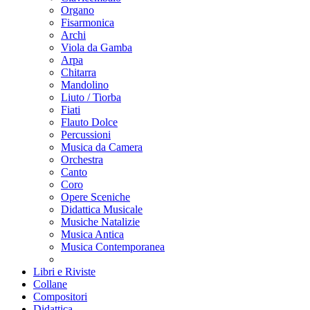
Organo
Fisarmonica
Archi
Viola da Gamba
Arpa
Chitarra
Mandolino
Liuto / Tiorba
Fiati
Flauto Dolce
Percussioni
Musica da Camera
Orchestra
Canto
Coro
Opere Sceniche
Didattica Musicale
Musiche Natalizie
Musica Antica
Musica Contemporanea
Libri e Riviste
Collane
Compositori
Didattica