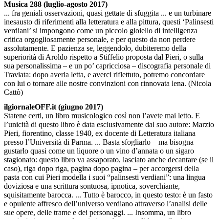
Musica 288 (luglio-agosto 2017)
... fra geniali osservazioni, quasi gettate di sfuggita ... e un turbinare
inesausto di riferimenti alla letteratura e alla pittura, questi ‘Palinsesti
verdiani’ si impongono come un piccolo gioiello di intelligenza
critica orgogliosamente personale, e per questo da non perdere
assolutamente. E pazienza se, leggendolo, dubiteremo della
superiorità di Aroldo rispetto a Stiffelio proposta dal Pieri, o sulla
sua personalissima – e un po’ capricciosa – discografia personale di
Traviata: dopo averla letta, e averci riflettuto, potremo concordare
con lui o tornare alle nostre convinzioni con rinnovata lena. (Nicola
Cattò)
ilgiornaleOFF.it (giugno 2017)
Statene certi, un libro musicologico così non l’avete mai letto. E
l’unicità di questo libro è data esclusivamente dal suo autore: Marzio
Pieri, fiorentino, classe 1940, ex docente di Letteratura italiana
presso l’Università di Parma. ... Basta sfogliarlo – ma bisogna
gustarlo quasi come un liquore o un vino d’annata o un sigaro
stagionato: questo libro va assaporato, lasciato anche decantare (se il
caso), riga dopo riga, pagina dopo pagina – per accorgersi della
pasta con cui Pieri modella i suoi “palinsesti verdiani”: una lingua
doviziosa e una scrittura sontuosa, ipnotica, soverchiante,
squisitamente barocca. ... Tutto è barocco, in questo testo: è un fasto
e opulente affresco dell’universo verdiano attraverso l’analisi delle
sue opere, delle trame e dei personaggi. ... Insomma, un libro