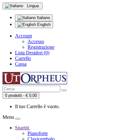
Lingua
Italiano
English
Account
Accesso
Registrazione
Lista Desideri (0)
Carrello
Cassa
0 prodotti - € 0,00
Il tuo Carrello è vuoto.
Menu
Spartiti
Pianoforte
Clavicembalo