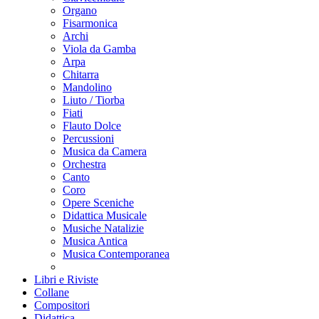
Organo
Fisarmonica
Archi
Viola da Gamba
Arpa
Chitarra
Mandolino
Liuto / Tiorba
Fiati
Flauto Dolce
Percussioni
Musica da Camera
Orchestra
Canto
Coro
Opere Sceniche
Didattica Musicale
Musiche Natalizie
Musica Antica
Musica Contemporanea
Libri e Riviste
Collane
Compositori
Didattica