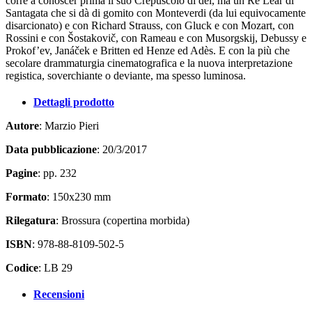
corre a conoscer prima il suo Crepuscolo di dèi, ma un Re Lear di
Santagata che si dà di gomito con Monteverdi (da lui equivocamente
disarcionato) e con Richard Strauss, con Gluck e con Mozart, con
Rossini e con Šostakovič, con Rameau e con Musorgskij, Debussy e
Prokof’ev, Janáček e Britten ed Henze ed Adès. E con la più che
secolare drammaturgia cinematografica e la nuova interpretazione
registica, soverchiante o deviante, ma spesso luminosa.
Dettagli prodotto
Autore
: Marzio Pieri
Data pubblicazione
: 20/3/2017
Pagine
: pp. 232
Formato
: 150x230 mm
Rilegatura
: Brossura (copertina morbida)
ISBN
: 978-88-8109-502-5
Codice
: LB 29
Recensioni