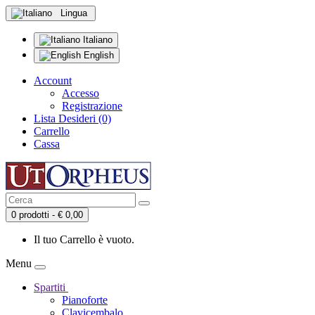
Lingua
Italiano
English
Account
Accesso
Registrazione
Lista Desideri (0)
Carrello
Cassa
0 prodotti - € 0,00
Il tuo Carrello è vuoto.
Menu
Spartiti
Pianoforte
Clavicembalo