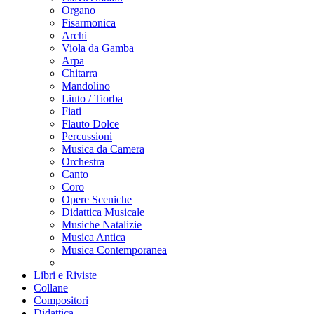
Organo
Fisarmonica
Archi
Viola da Gamba
Arpa
Chitarra
Mandolino
Liuto / Tiorba
Fiati
Flauto Dolce
Percussioni
Musica da Camera
Orchestra
Canto
Coro
Opere Sceniche
Didattica Musicale
Musiche Natalizie
Musica Antica
Musica Contemporanea
Libri e Riviste
Collane
Compositori
Didattica