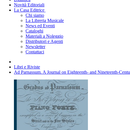
Novità Editoriali
La Casa Editrice
Chi siamo
La Libreria Musicale
News ed Eventi
Cataloghi
Materiali a Noleggio
Distributori e Agenti
Newsletter
Contattaci
Libri e Riviste
Ad Parnassum. A Journal on Eighteenth- and Nineteenth-Centur