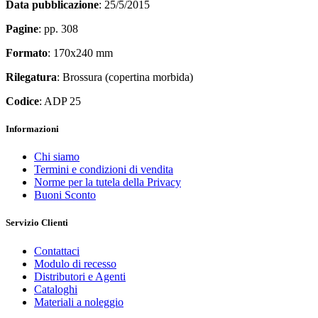
Data pubblicazione
: 25/5/2015
Pagine
: pp. 308
Formato
: 170x240 mm
Rilegatura
: Brossura (copertina morbida)
Codice
: ADP 25
Informazioni
Chi siamo
Termini e condizioni di vendita
Norme per la tutela della Privacy
Buoni Sconto
Servizio Clienti
Contattaci
Modulo di recesso
Distributori e Agenti
Cataloghi
Materiali a noleggio