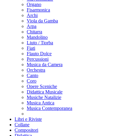
Organo
Fisarmonica
Archi
Viola da Gamba
Arpa
Chitarra
Mandolino
Liuto / Tiorba
Fiati
Flauto Dolce
Percussioni
Musica da Camera
Orchestra
Canto
Coro
Opere Sceniche
Didattica Musicale
Musiche Natalizie
Musica Antica
Musica Contemporanea
Libri e Riviste
Collane
Compositori
Didattica