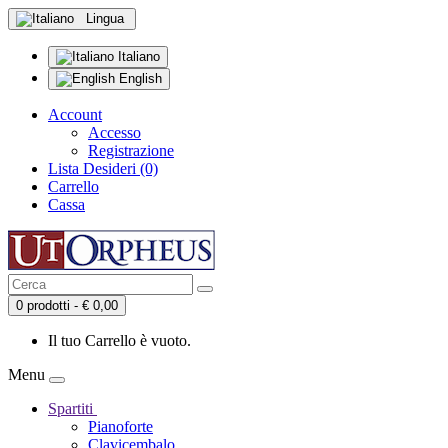
Lingua
Italiano
English
Account
Accesso
Registrazione
Lista Desideri (0)
Carrello
Cassa
0 prodotti - € 0,00
Il tuo Carrello è vuoto.
Menu
Spartiti
Pianoforte
Clavicembalo