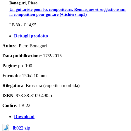
Bonaguri, Piero
Un guitariste pour les compositeurs. Remarques et suggestions sur
la composition pour guitare (+fichiers mp3)
LB 30 - € 14,95
Dettagli prodotto
Autore
: Piero Bonaguri
Data pubblicazione
: 17/2/2015
Pagine
: pp. 100
Formato
: 150x210 mm
Rilegatura
: Brossura (copertina morbida)
ISBN
: 978-88-8109-490-5
Codice
: LB 22
Download
lb022.zip