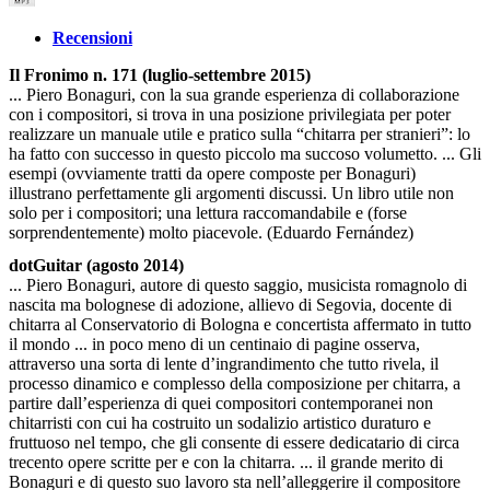
Recensioni
Il Fronimo n. 171 (luglio-settembre 2015)
... Piero Bonaguri, con la sua grande esperienza di collaborazione
con i compositori, si trova in una posizione privilegiata per poter
realizzare un manuale utile e pratico sulla “chitarra per stranieri”: lo
ha fatto con successo in questo piccolo ma succoso volumetto. ... Gli
esempi (ovviamente tratti da opere composte per Bonaguri)
illustrano perfettamente gli argomenti discussi. Un libro utile non
solo per i compositori; una lettura raccomandabile e (forse
sorprendentemente) molto piacevole. (Eduardo Fernández)
dotGuitar (agosto 2014)
... Piero Bonaguri, autore di questo saggio, musicista romagnolo di
nascita ma bolognese di adozione, allievo di Segovia, docente di
chitarra al Conservatorio di Bologna e concertista affermato in tutto
il mondo ... in poco meno di un centinaio di pagine osserva,
attraverso una sorta di lente d’ingrandimento che tutto rivela, il
processo dinamico e complesso della composizione per chitarra, a
partire dall’esperienza di quei compositori contemporanei non
chitarristi con cui ha costruito un sodalizio artistico duraturo e
fruttuoso nel tempo, che gli consente di essere dedicatario di circa
trecento opere scritte per e con la chitarra. ... il grande merito di
Bonaguri e di questo suo lavoro sta nell’alleggerire il compositore