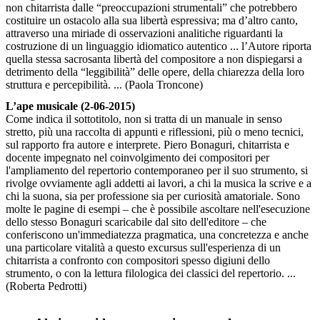
non chitarrista dalle “preoccupazioni strumentali” che potrebbero
costituire un ostacolo alla sua libertà espressiva; ma d’altro canto,
attraverso una miriade di osservazioni analitiche riguardanti la
costruzione di un linguaggio idiomatico autentico ... l’Autore riporta
quella stessa sacrosanta libertà del compositore a non dispiegarsi a
detrimento della “leggibilità” delle opere, della chiarezza della loro
struttura e percepibilità. ... (Paola Troncone)
L’ape musicale (2-06-2015)
Come indica il sottotitolo, non si tratta di un manuale in senso
stretto, più una raccolta di appunti e riflessioni, più o meno tecnici,
sul rapporto fra autore e interprete. Piero Bonaguri, chitarrista e
docente impegnato nel coinvolgimento dei compositori per
l'ampliamento del repertorio contemporaneo per il suo strumento, si
rivolge ovviamente agli addetti ai lavori, a chi la musica la scrive e a
chi la suona, sia per professione sia per curiosità amatoriale. Sono
molte le pagine di esempi – che è possibile ascoltare nell'esecuzione
dello stesso Bonaguri scaricabile dal sito dell'editore – che
conferiscono un'immediatezza pragmatica, una concretezza e anche
una particolare vitalità a questo excursus sull'esperienza di un
chitarrista a confronto con compositori spesso digiuni dello
strumento, o con la lettura filologica dei classici del repertorio. ...
(Roberta Pedrotti)