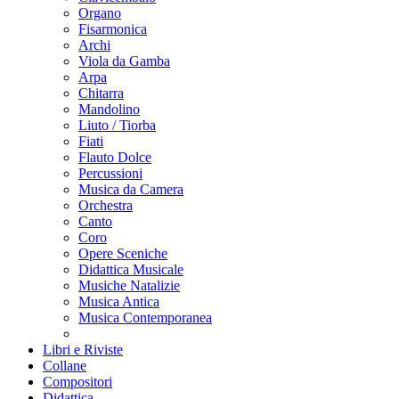
Organo
Fisarmonica
Archi
Viola da Gamba
Arpa
Chitarra
Mandolino
Liuto / Tiorba
Fiati
Flauto Dolce
Percussioni
Musica da Camera
Orchestra
Canto
Coro
Opere Sceniche
Didattica Musicale
Musiche Natalizie
Musica Antica
Musica Contemporanea
Libri e Riviste
Collane
Compositori
Didattica