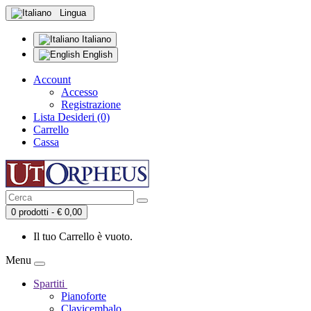
Lingua
Italiano
English
Account
Accesso
Registrazione
Lista Desideri (0)
Carrello
Cassa
0 prodotti - € 0,00
Il tuo Carrello è vuoto.
Menu
Spartiti
Pianoforte
Clavicembalo