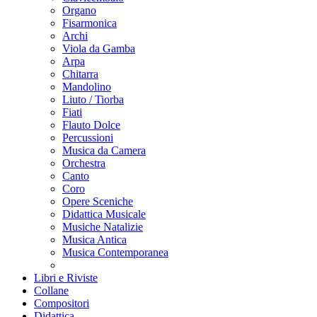
Organo
Fisarmonica
Archi
Viola da Gamba
Arpa
Chitarra
Mandolino
Liuto / Tiorba
Fiati
Flauto Dolce
Percussioni
Musica da Camera
Orchestra
Canto
Coro
Opere Sceniche
Didattica Musicale
Musiche Natalizie
Musica Antica
Musica Contemporanea
Libri e Riviste
Collane
Compositori
Didattica