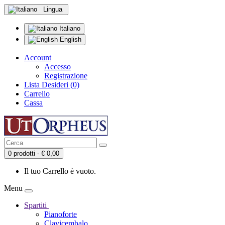
Lingua
Italiano
English
Account
Accesso
Registrazione
Lista Desideri (0)
Carrello
Cassa
0 prodotti - € 0,00
Il tuo Carrello è vuoto.
Menu
Spartiti
Pianoforte
Clavicembalo