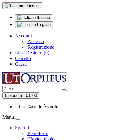
Lingua
Italiano
English
Account
Accesso
Registrazione
Lista Desideri (0)
Carrello
Cassa
0 prodotti - € 0,00
Il tuo Carrello è vuoto.
Menu
Spartiti
Pianoforte
Clavicembalo