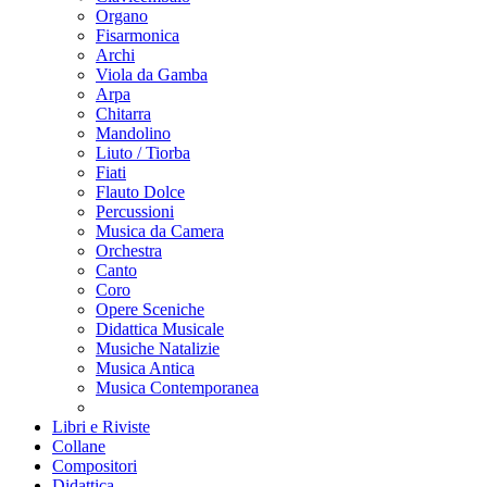
Organo
Fisarmonica
Archi
Viola da Gamba
Arpa
Chitarra
Mandolino
Liuto / Tiorba
Fiati
Flauto Dolce
Percussioni
Musica da Camera
Orchestra
Canto
Coro
Opere Sceniche
Didattica Musicale
Musiche Natalizie
Musica Antica
Musica Contemporanea
Libri e Riviste
Collane
Compositori
Didattica