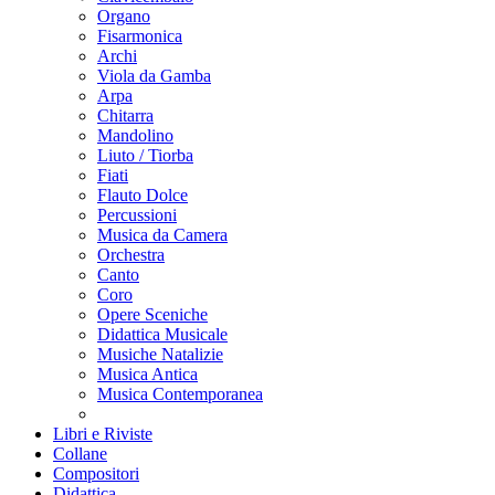
Organo
Fisarmonica
Archi
Viola da Gamba
Arpa
Chitarra
Mandolino
Liuto / Tiorba
Fiati
Flauto Dolce
Percussioni
Musica da Camera
Orchestra
Canto
Coro
Opere Sceniche
Didattica Musicale
Musiche Natalizie
Musica Antica
Musica Contemporanea
Libri e Riviste
Collane
Compositori
Didattica