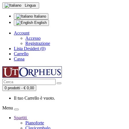
Lingua
Italiano
English
Account
Accesso
Registrazione
Lista Desideri (0)
Carrello
Cassa
0 prodotti - € 0,00
Il tuo Carrello è vuoto.
Menu
Spartiti
Pianoforte
Clavicembalo