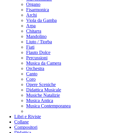
Organo
Fisarmonica
Archi
Viola da Gamba
Arpa
Chitarra
Mandolino
Liuto / Tiorba
Fiati
Flauto Dolce
Percussioni
Musica da Camera
Orchestra
Canto
Coro
Opere Sceniche
Didattica Musicale
Musiche Natalizie
Musica Antica
Musica Contemporanea
Libri e Riviste
Collane
Compositori
Didattica