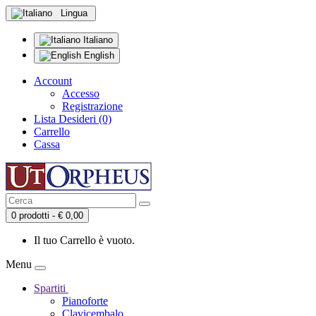
Lingua
Italiano
English
Account
Accesso
Registrazione
Lista Desideri (0)
Carrello
Cassa
0 prodotti - € 0,00
Il tuo Carrello è vuoto.
Menu
Spartiti
Pianoforte
Clavicembalo