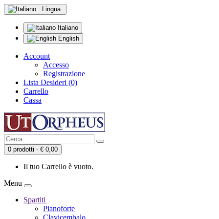
Lingua
Italiano
English
Account
Accesso
Registrazione
Lista Desideri (0)
Carrello
Cassa
0 prodotti - € 0,00
Il tuo Carrello è vuoto.
Menu
Spartiti
Pianoforte
Clavicembalo