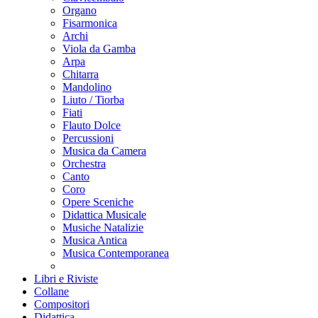
Organo
Fisarmonica
Archi
Viola da Gamba
Arpa
Chitarra
Mandolino
Liuto / Tiorba
Fiati
Flauto Dolce
Percussioni
Musica da Camera
Orchestra
Canto
Coro
Opere Sceniche
Didattica Musicale
Musiche Natalizie
Musica Antica
Musica Contemporanea
Libri e Riviste
Collane
Compositori
Didattica